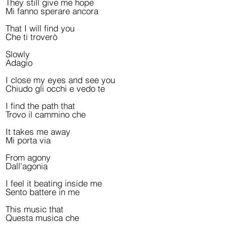
They still give me hope
Mi fanno sperare ancora
That I will find you
Che ti troverò
Slowly
Adagio
I close my eyes and see you
Chiudo gli occhi e vedo te
I find the path that
Trovo il cammino che
It takes me away
Mi porta via
From agony
Dall'agonia
I feel it beating inside me
Sento battere in me
This music that
Questa musica che